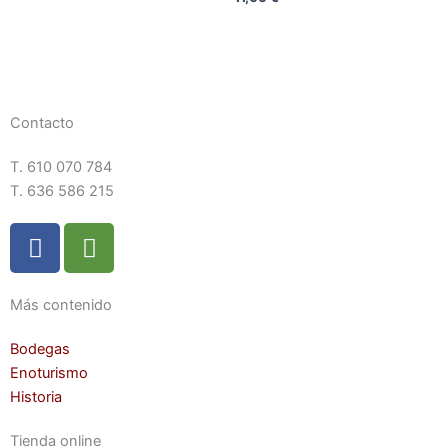
Contacto
T. 610 070 784
T. 636 586 215
F
T
a
r
c
i
e
p
Más contenido
b
a
Bodegas
o
d
Enoturismo
o
v
Historia
k
i
s
Tienda online