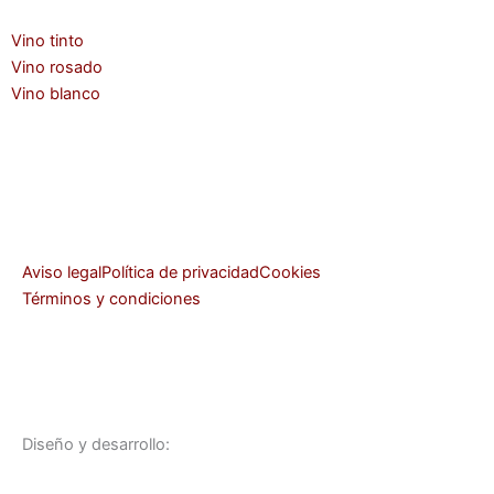
o
r
Vino tinto
Vino rosado
Vino blanco
Aviso legal
Política de privacidad
Cookies
Términos y condiciones
Diseño y desarrollo: