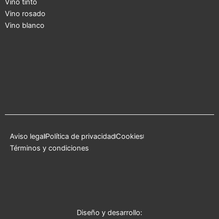
r
Vino tinto
Vino rosado
Vino blanco
Aviso legal
Política de privacidad
Cookies
Términos y condiciones
Diseño y desarrollo: