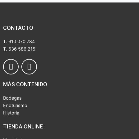
CONTACTO
T. 610 070 784
T. 636 586 215
F
T
a
r
c
i
MÁS CONTENIDO
e
p
b
a
Bodegas
o
d
Enoturismo
o
v
Historia
k
i
s
TIENDA ONLINE
o