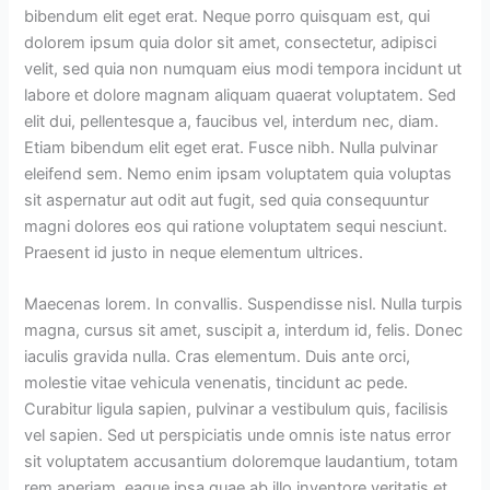
bibendum elit eget erat. Neque porro quisquam est, qui
dolorem ipsum quia dolor sit amet, consectetur, adipisci
velit, sed quia non numquam eius modi tempora incidunt ut
labore et dolore magnam aliquam quaerat voluptatem. Sed
elit dui, pellentesque a, faucibus vel, interdum nec, diam.
Etiam bibendum elit eget erat. Fusce nibh. Nulla pulvinar
eleifend sem. Nemo enim ipsam voluptatem quia voluptas
sit aspernatur aut odit aut fugit, sed quia consequuntur
magni dolores eos qui ratione voluptatem sequi nesciunt.
Praesent id justo in neque elementum ultrices.
Maecenas lorem. In convallis. Suspendisse nisl. Nulla turpis
magna, cursus sit amet, suscipit a, interdum id, felis. Donec
iaculis gravida nulla. Cras elementum. Duis ante orci,
molestie vitae vehicula venenatis, tincidunt ac pede.
Curabitur ligula sapien, pulvinar a vestibulum quis, facilisis
vel sapien. Sed ut perspiciatis unde omnis iste natus error
sit voluptatem accusantium doloremque laudantium, totam
rem aperiam, eaque ipsa quae ab illo inventore veritatis et