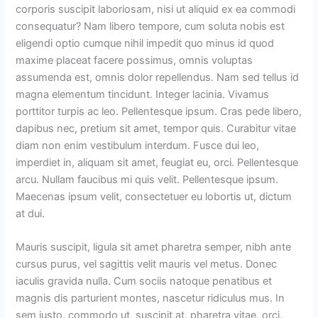
corporis suscipit laboriosam, nisi ut aliquid ex ea commodi
consequatur? Nam libero tempore, cum soluta nobis est
eligendi optio cumque nihil impedit quo minus id quod
maxime placeat facere possimus, omnis voluptas
assumenda est, omnis dolor repellendus. Nam sed tellus id
magna elementum tincidunt. Integer lacinia. Vivamus
porttitor turpis ac leo. Pellentesque ipsum. Cras pede libero,
dapibus nec, pretium sit amet, tempor quis. Curabitur vitae
diam non enim vestibulum interdum. Fusce dui leo,
imperdiet in, aliquam sit amet, feugiat eu, orci. Pellentesque
arcu. Nullam faucibus mi quis velit. Pellentesque ipsum.
Maecenas ipsum velit, consectetuer eu lobortis ut, dictum
at dui.
Mauris suscipit, ligula sit amet pharetra semper, nibh ante
cursus purus, vel sagittis velit mauris vel metus. Donec
iaculis gravida nulla. Cum sociis natoque penatibus et
magnis dis parturient montes, nascetur ridiculus mus. In
sem justo, commodo ut, suscipit at, pharetra vitae, orci.