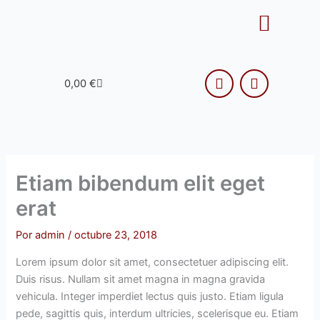
Ir
Menu
al
contenido
F
T
Cart
0,00
€
a
r
c
i
e
p
b
a
o
d
o
v
k
i
Etiam bibendum elit eget
s
o
erat
r
Por
admin
/
octubre 23, 2018
Lorem ipsum dolor sit amet, consectetuer adipiscing elit.
Duis risus. Nullam sit amet magna in magna gravida
vehicula. Integer imperdiet lectus quis justo. Etiam ligula
pede, sagittis quis, interdum ultricies, scelerisque eu. Etiam