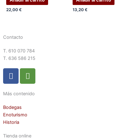
22,00
€
13,20
€
Contacto
T. 610 070 784
T. 636 586 215
F
T
a
r
c
i
e
p
Más contenido
b
a
Bodegas
o
d
Enoturismo
o
v
Historia
k
i
s
Tienda online