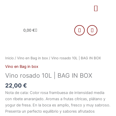
Ir
Menu
al
contenido
F
T
Cart
0,00
€
a
r
c
i
e
p
Vino
b
a
rosado
o
d
10L
o
v
Inicio
/
Vino en Bag in box
/ Vino rosado 10L | BAG IN BOX
|
k
i
Vino en Bag in box
s
BAG
o
Vino rosado 10L | BAG IN BOX
IN
r
BOX
22,00
€
cantidad
Nota de cata: Color rosa frambuesa de intensidad media
con ribete anaranjado. Aromas a frutas cítricas, plátano y
yogur de fresa. En la boca es amplio, fresco y muy sabroso.
Presenta un perfecto equilibrio y sabores afrutados